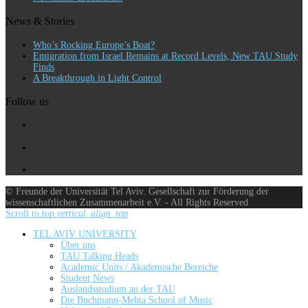
News & Stories
Who’s Rocking Europe’s Boat?
Emigration from Israel Remains at Record Levels, New TAU Study
Finds
A Breakthrough in Light Control
Follow us
© Freunde der Universität Tel Aviv. Gesellschaft zur Förderung der
wissenschaftlichen Zusammenarbeit e.V. - All Rights Reserved
Scroll to top
vertical_align_top
TEL AVIV UNIVERSITY
Über uns
TAU Talking Heads
Academic Units / Akademische Bereiche
Student News
Auslandsstudium an der TAU
Die Buchmann-Mehta School of Music