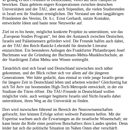
bewirken. Dazu gehören engere Kooperationen zwischen deutschen
Universitäten und der TAU, aber auch Stipendien, die vielen
Studierenden
in Israel erst ihr Studium ermöglichen. Der Vorstand um den langjährigen
Präsidenten des Vereins, Dr. h.c. Ernst Gerhardt, nutzte Kontakte,
entwickelte Ideen und baute neue Netzwerke auf.
Ziel ist es bis heute, möglichst konkrete Projekte zu unterstützen, wie das
„European Studies Program“, bei dem der Austausch zwischen Deutschen,
Israelis und Palästinensern gefördert wird. Die Freunde halfen auch dabei,
an der TAU den Reich-Ranicki-Lehrstuhl für deutsche Literatur
einzurichten. Ein besonderes Anliegen des Frankfurter Philanthropen Josef
Buchmann war die Gründung der Buchmann-Mehta-Musikhochschule, an
der Stardirigent Zubin Mehta sein Wissen weitergibt.
Tatsächlich sind sich Israel und Deutschland inzwischen noch näher
gekommen, und der Blick richtet sich vor allem auf die jüngeren
Generationen. Wer hätte gedacht, dass einmal so viele junge Israelis gerne
für längere Zeit in Deutschland leben und arbeiten würden? Gleichzeitig hat
sich Tel Aviv zur boomenden High-Tech-Metropole entwickelt, in der ein
Studium die Türen öffnet. Die TAU-Freunde in Deutschland
wollen
möglichst
viele, auch weniger begüterte Israelis und Nicht-Israelis dabei
unterstützen, ihren Weg an die Universität zu finden.
Dort wird inzwischen führend im Bereich der Neurowissenschaften
geforscht; hier können Erfolge sofort weltweit Patienten helfen. Mit der
Expertise wachsen auch die Erwartungen an die israelische Wissenschaft; sie
kann heute die Rolle eines positiven Botschafters ihres Landes spielen. Denn
leider hat sich die politische Situation im Nahen Osten eher verschärft.