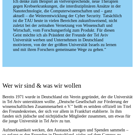
Ich denke zum Beispiel an vielversprechende, neue Therapien
gegen Krebserkrankungen, die interdisziplinären Ansätze in der
Nanotechnologie, die Computerwissenschaften und – ganz
aktuell – die Weiterentwicklung der Cyber Security. Tatsächlich
ist die TAU heute in vielen Bereichen zukunftsweisend, nicht
zuletzt bei der zeitnahen Vernetzung von Wissenschaft und
Wirtschaft, vom Forschungserfolg zum Produkt. Für diesen
Geist möchte ich als Präsident der Freunde der Tel Aviv
Universität werben und Unternehmen in Deutschland
motivieren, von der der größten Universität Israels zu lernen
und mit ihren Forschern gemeinsame Wege zu gehen.“
Wer wir sind & was wir wollen
Bereits 1971 wurde in Deutschland ein Verein gegründet, der die Universität
in Tel Aviv unterstützen wollte. „Deutsche Gesellschaft zur Förderung der
wissenschaftlichen Zusammenarbeit e.V.“ heißt es seitdem offiziell im Titel
des Freundeskreises, der sich vor allem in Frankfurt etablierte. In ihm
fanden sich jüdische und nichtjüdische Mitglieder zusammen, um etwas für
die junge Universität in Tel Aviv zu tun.
Aufmerksamkeit wecken, den Austausch anregen und Spenden sammeln –
so gelang es den Freunden in Deutschland, vieles auf dem Campus zu