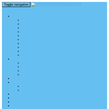
Toggle navigation
perm_identity
menu
TEL AVIV UNIVERSITY
Über uns
TAU Talking Heads
Academic Units / Akademische Bereiche
Student News
Auslandsstudium an der TAU
Die Buchmann-Mehta School of Music
Videos und Podcasts
Fotogalerie – unser Campus
TAU News & Stories
TAU Reports
FREUNDE DER TAU
Über uns
Mitglied werden
TAU Freunde weltweit
Unser Team
SPENDEN
EVENTS
EVENTS
Veranstaltungen – Freunde TAU
ALUMNI
KONTAKT
NEWSLETTER
IMPRESSUM & DATENSCHUTZ