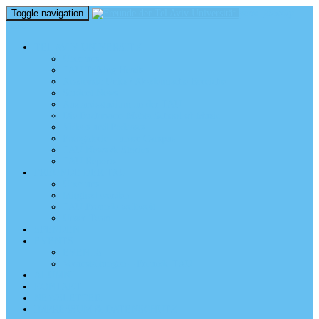
Toggle navigation
perm_identity
menu
TEL AVIV UNIVERSITY
Über uns
TAU Talking Heads
Academic Units / Akademische Bereiche
Student News
Auslandsstudium an der TAU
Die Buchmann-Mehta School of Music
Videos und Podcasts
Fotogalerie – unser Campus
TAU News & Stories
TAU Reports
FREUNDE DER TAU
Über uns
Mitglied werden
TAU Freunde weltweit
Unser Team
SPENDEN
EVENTS
EVENTS
Veranstaltungen – Freunde TAU
ALUMNI
KONTAKT
NEWSLETTER
IMPRESSUM & DATENSCHUTZ