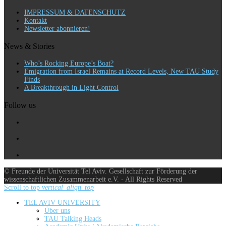
IMPRESSUM & DATENSCHUTZ
Kontakt
Newsletter abonnieren!
News & Stories
Who’s Rocking Europe’s Boat?
Emigration from Israel Remains at Record Levels, New TAU Study
Finds
A Breakthrough in Light Control
Follow us
© Freunde der Universität Tel Aviv. Gesellschaft zur Förderung der
wissenschaftlichen Zusammenarbeit e.V. - All Rights Reserved
Scroll to top
vertical_align_top
TEL AVIV UNIVERSITY
Über uns
TAU Talking Heads