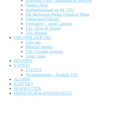
Academic Units / Akademische Bereiche
Student News
Auslandsstudium an der TAU
Die Buchmann-Mehta School of Music
Videos und Podcasts
Fotogalerie – unser Campus
TAU News & Stories
TAU Reports
FREUNDE DER TAU
Über uns
Mitglied werden
TAU Freunde weltweit
Unser Team
SPENDEN
EVENTS
EVENTS
Veranstaltungen – Freunde TAU
ALUMNI
KONTAKT
NEWSLETTER
IMPRESSUM & DATENSCHUTZ